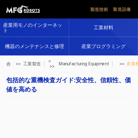
製造技術
製造設備
産業用モノのインターネッ
工業材料
ト
機器のメンテナンスと修理
産業プログラミング
>
>>
>>
工業製造
Manufacturing Equipment
産業
>>
包括的な重機検査ガイド:安全性、信頼性、価
値を高める