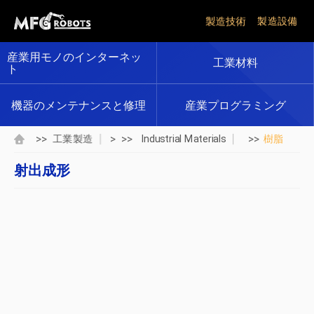
製造技術
製造設備
産業用モノのインターネッ
工業材料
ト
機器のメンテナンスと修理
産業プログラミング
>>
> >>
>>
工業製造
Industrial Materials
樹脂
射出成形